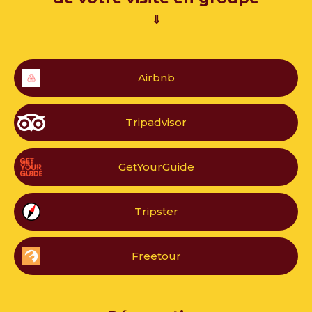
⇓
Airbnb
Tripadvisor
GetYourGuide
Tripster
Freetour