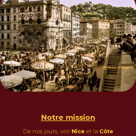
Notre mission
De nos jours, voir
Nice
et la
Côte